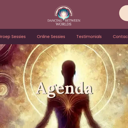
roep Sessies
Online Sessies
Testimonials
Contac
Agenda