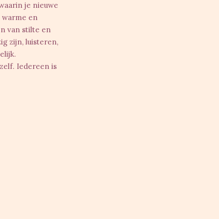
 waarin je
nieuwe
n
warme en
 van stilte
en
g zijn
,
luisteren
,
lijk.
zelf
. Iedereen is