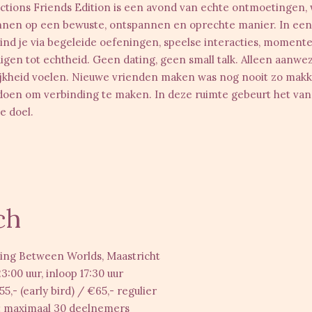
tions Friends Edition
is een avond van
echte ontmoetingen
,
nnen
op een
bewuste
,
ontspannen
en
oprechte
manier. In ee
ind je via
begeleide oefeningen
,
speelse interacties
,
momenten
igen tot echtheid
. Geen dating, geen small talk. Alleen
aanwezi
jkheid voelen
. Nieuwe vrienden maken was nog nooit zo makke
e doen om
verbinding te maken
. In deze ruimte gebeurt het
van
e doel.
ch
ng Between Worlds, Maastricht
3:00 uur, inloop 17:30 uur
5,- (early bird) / €65,- regulier
:
maximaal 30 deelnemers