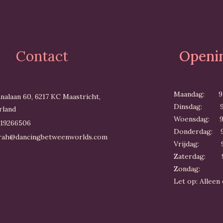
Contact
Openin
Maandag: 9:0
nnalaan 60, 6217 KC Maastricht,
Dinsdag: 9:0
rland
Woensdag: 9:0
 19266506
Donderdag: 9:
rah@dancingbetweenworlds.com
Vrijdag: 9:0
Zaterdag: 9:
Zondag: 
Let op: Alleen