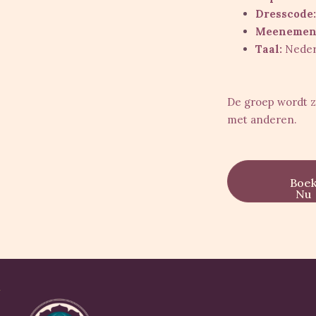
Dresscode:
Meenemen
Taal:
Neder
De groep wordt zo
met anderen.
Boe
Nu