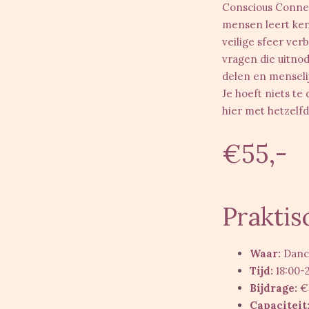
Conscious Connec
mensen leert ke
veilige sfeer
verb
vragen die uitnod
delen
en
menseli
Je hoeft niets t
hier met hetzelfd
€55,-
Praktis
Waar:
Danci
Tijd:
18:00-2
Bijdrage:
€5
Capaciteit