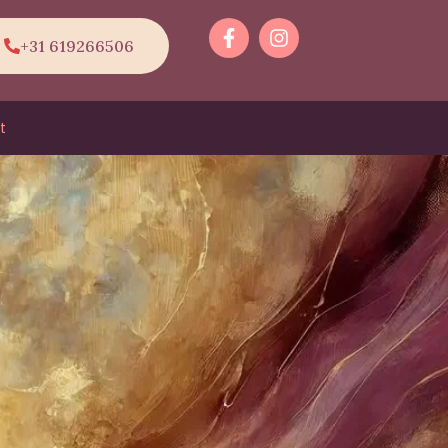
+31 619266506
t