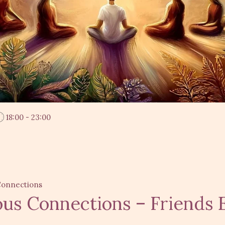
18:00 - 23:00
CS
e Calendar
iCalendar
Office 365
Outlook Live
Connections
us Connections – Friends 