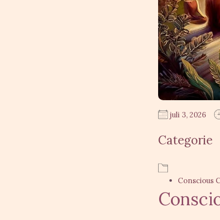
juli 3, 2026
Download I
Googl
Conscious 
Conscio